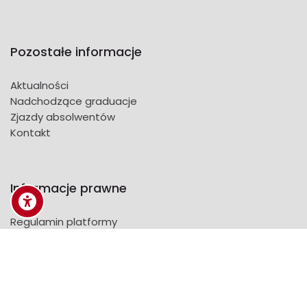
Pozostałe informacje
Aktualności
Nadchodzące graduacje
Zjazdy absolwentów
Kontakt
Informacje prawne
Regulamin platformy
Scroll to top
Polityka prywatności
Biuletyn Informacji Publicznej