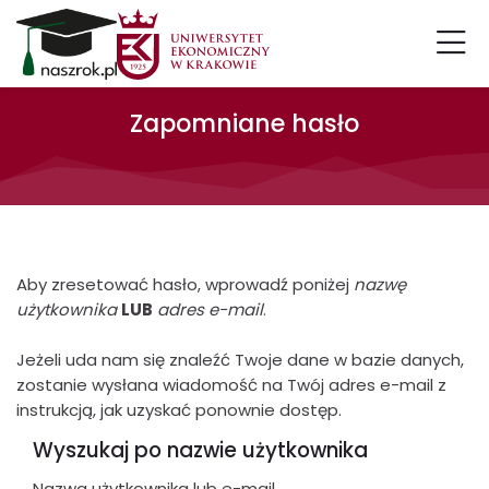
Skip to navigation
Skip to login form
Przejdź do głównej zawartości
Skip to accessibility options
Skip to footer
Skip accessibility options
Zapomniane hasło
Aby zresetować hasło, wprowadź poniżej
nazwę
użytkownika
LUB
adres e-mail
.
Jeżeli uda nam się znaleźć Twoje dane w bazie danych,
zostanie wysłana wiadomość na Twój adres e-mail z
instrukcją, jak uzyskać ponownie dostęp.
Wyszukaj po nazwie użytkownika
Wyszukaj po nazwie użytkownika
Nazwa użytkownika lub e-mail