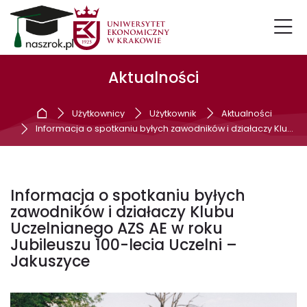
Skip to navigation
Skip to login form
Przejdź do głównej zawartości
Skip to accessibility options
Skip to footer
Skip accessibility options
Aktualności
Strona główna
Użytkownicy
Użytkownik
Aktualności
Informacja o spotkaniu byłych zawodników i działaczy Klubu Uczelnianego AZS AE w roku Jubileuszu 100-lecia Uczelni – Jakuszyce
Wpis na blogu utworzony przez Joanna
Informacja o spotkaniu byłych
zawodników i działaczy Klubu
Uczelnianego AZS AE w roku
Jubileuszu 100-lecia Uczelni –
Jakuszyce