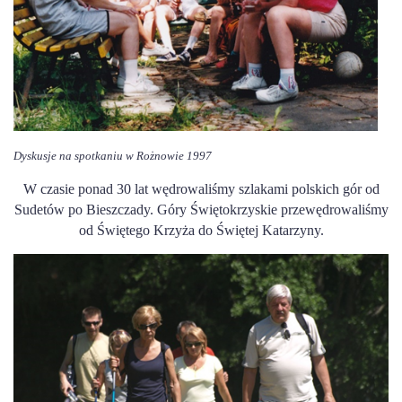
Dyskusje na spotkaniu w Rożnowie 1997
W czasie ponad 30 lat wędrowaliśmy szlakami polskich gór od
Sudetów po Bieszczady. Góry Świętokrzyskie przewędrowaliśmy
od Świętego Krzyża do Świętej Katarzyny.